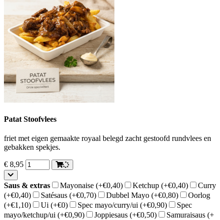
Patat Stoofvlees
friet met eigen gemaakte royaal belegd zacht gestoofd rundvlees en
gebakken spekjes.
€
8,95
Saus & extras
Mayonaise
(+€0,40)
Ketchup
(+€0,40)
Curry
(+€0,40)
Satésaus
(+€0,70)
Dubbel Mayo
(+€0,80)
Oorlog
(+€1,10)
Ui
(+€0)
Spec mayo/curry/ui
(+€0,90)
Spec
mayo/ketchup/ui
(+€0,90)
Joppiesaus
(+€0,50)
Samuraisaus
(+