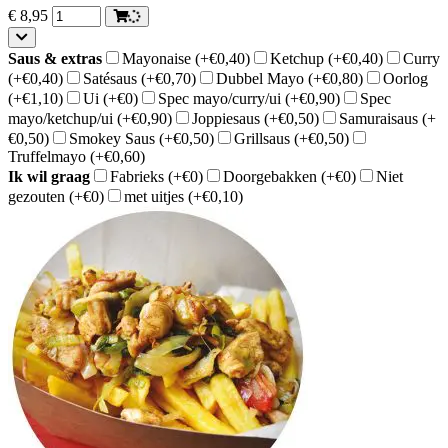
€
8,95
Saus & extras
Mayonaise
(+€0,40)
Ketchup
(+€0,40)
Curry
(+€0,40)
Satésaus
(+€0,70)
Dubbel Mayo
(+€0,80)
Oorlog
(+€1,10)
Ui
(+€0)
Spec mayo/curry/ui
(+€0,90)
Spec
mayo/ketchup/ui
(+€0,90)
Joppiesaus
(+€0,50)
Samuraisaus
(+
€0,50)
Smokey Saus
(+€0,50)
Grillsaus
(+€0,50)
Truffelmayo
(+€0,60)
Ik wil graag
Fabrieks
(+€0)
Doorgebakken
(+€0)
Niet
gezouten
(+€0)
met uitjes
(+€0,10)