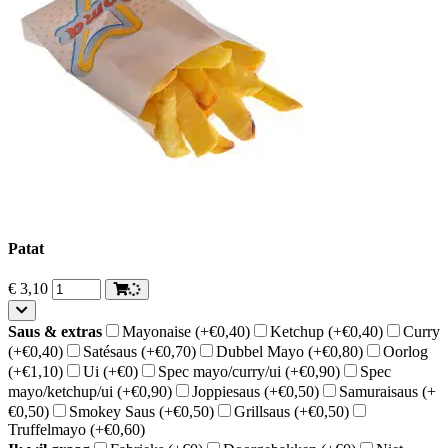
Patat
€
3,10
Saus & extras
Mayonaise
(+€0,40)
Ketchup
(+€0,40)
Curry
(+€0,40)
Satésaus
(+€0,70)
Dubbel Mayo
(+€0,80)
Oorlog
(+€1,10)
Ui
(+€0)
Spec mayo/curry/ui
(+€0,90)
Spec
mayo/ketchup/ui
(+€0,90)
Joppiesaus
(+€0,50)
Samuraisaus
(+
€0,50)
Smokey Saus
(+€0,50)
Grillsaus
(+€0,50)
Truffelmayo
(+€0,60)