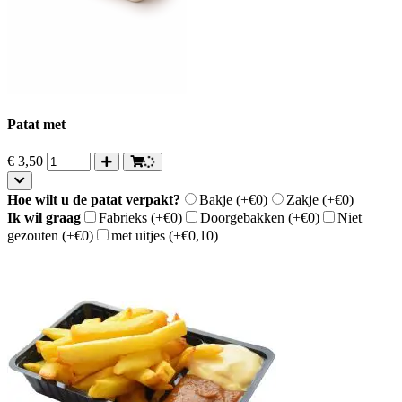
Patat met
€
3,50
Hoe wilt u de patat verpakt?
Bakje
(+€0)
Zakje
(+€0)
Ik wil graag
Fabrieks
(+€0)
Doorgebakken
(+€0)
Niet
gezouten
(+€0)
met uitjes
(+€0,10)