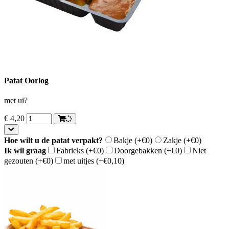
Patat Oorlog
met ui?
€
4,20
Hoe wilt u de patat verpakt?
Bakje
(+€0)
Zakje
(+€0)
Ik wil graag
Fabrieks
(+€0)
Doorgebakken
(+€0)
Niet
gezouten
(+€0)
met uitjes
(+€0,10)