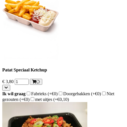
Patat Speciaal Ketchup
€
3,80
Ik wil graag
Fabrieks
(+€0)
Doorgebakken
(+€0)
Niet
gezouten
(+€0)
met uitjes
(+€0,10)