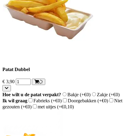
Patat Dubbel
€
3,90
Hoe wilt u de patat verpakt?
Bakje
(+€0)
Zakje
(+€0)
Ik wil graag
Fabrieks
(+€0)
Doorgebakken
(+€0)
Niet
gezouten
(+€0)
met uitjes
(+€0,10)