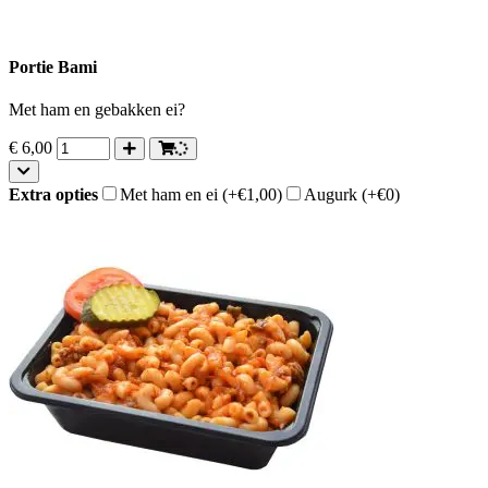
Portie Bami
Met ham en gebakken ei?
€
6,00
Extra opties
Met ham en ei
(+€1,00)
Augurk
(+€0)