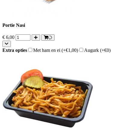
Portie Nasi
€
6,00
Extra opties
Met ham en ei
(+€1,00)
Augurk
(+€0)