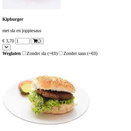
Kipburger
met sla en joppiesaus
€
3,70
Weglaten
Zonder sla
(+€0)
Zonder saus
(+€0)