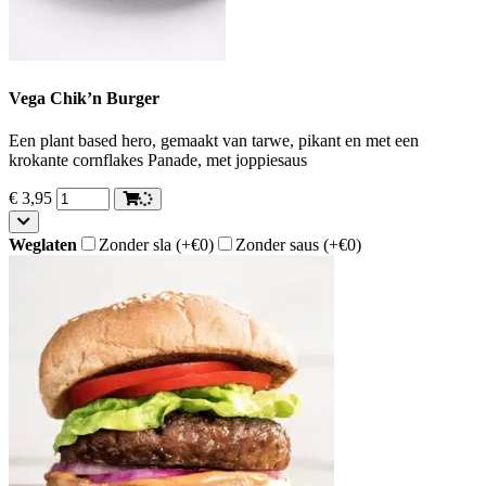
Vega Chik’n Burger
Een plant based hero, gemaakt van tarwe, pikant en met een
krokante cornflakes Panade, met joppiesaus
€
3,95
Weglaten
Zonder sla
(+€0)
Zonder saus
(+€0)