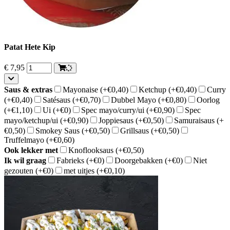
Patat Hete Kip
€
7,95
Saus & extras
Mayonaise
(+€0,40)
Ketchup
(+€0,40)
Curry
(+€0,40)
Satésaus
(+€0,70)
Dubbel Mayo
(+€0,80)
Oorlog
(+€1,10)
Ui
(+€0)
Spec mayo/curry/ui
(+€0,90)
Spec
mayo/ketchup/ui
(+€0,90)
Joppiesaus
(+€0,50)
Samuraisaus
(+
€0,50)
Smokey Saus
(+€0,50)
Grillsaus
(+€0,50)
Truffelmayo
(+€0,60)
Ook lekker met
Knoflooksaus
(+€0,50)
Ik wil graag
Fabrieks
(+€0)
Doorgebakken
(+€0)
Niet
gezouten
(+€0)
met uitjes
(+€0,10)