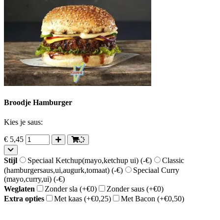
Broodje Hamburger
Kies je saus:
€
5,45
Stijl
Speciaal Ketchup(mayo,ketchup ui)
(-€)
Classic
(hamburgersaus,ui,augurk,tomaat)
(-€)
Speciaal Curry
(mayo,curry,ui)
(-€)
Weglaten
Zonder sla
(+€0)
Zonder saus
(+€0)
Extra opties
Met kaas
(+€0,25)
Met Bacon
(+€0,50)