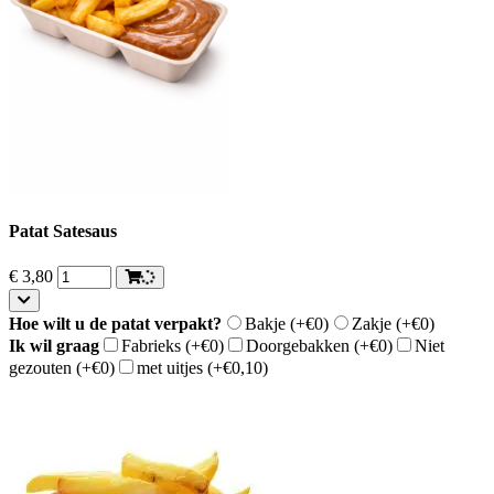
Patat Satesaus
€
3,80
Hoe wilt u de patat verpakt?
Bakje
(+€0)
Zakje
(+€0)
Ik wil graag
Fabrieks
(+€0)
Doorgebakken
(+€0)
Niet
gezouten
(+€0)
met uitjes
(+€0,10)