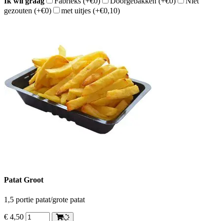
Ik wil graag
Fabrieks
(+€0)
Doorgebakken
(+€0)
Niet
gezouten
(+€0)
met uitjes
(+€0,10)
Patat Groot
1,5 portie patat/grote patat
€
4,50