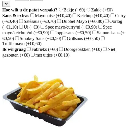
Hoe wilt u de patat verpakt?
Bakje
(+€0)
Zakje
(+€0)
Saus & extras
Mayonaise
(+€0,40)
Ketchup
(+€0,40)
Curry
(+€0,40)
Satésaus
(+€0,70)
Dubbel Mayo
(+€0,80)
Oorlog
(+€1,10)
Ui
(+€0)
Spec mayo/curry/ui
(+€0,90)
Spec
mayo/ketchup/ui
(+€0,90)
Joppiesaus
(+€0,50)
Samuraisaus
(+
€0,50)
Smokey Saus
(+€0,50)
Grillsaus
(+€0,50)
Truffelmayo
(+€0,60)
Ik wil graag
Fabrieks
(+€0)
Doorgebakken
(+€0)
Niet
gezouten
(+€0)
met uitjes
(+€0,10)