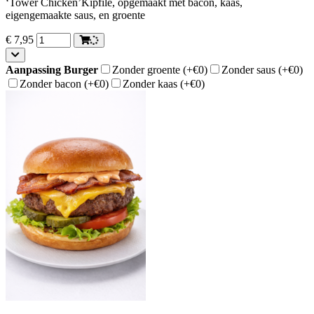
‘Tower Chicken’Kipfile, opgemaakt met bacon, kaas,
eigengemaakte saus, en groente
€
7,95
Aanpassing Burger
Zonder groente
(+€0)
Zonder saus
(+€0)
Zonder bacon
(+€0)
Zonder kaas
(+€0)