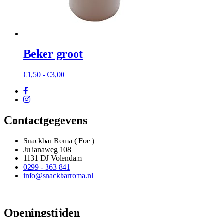
Beker groot
Prijsklasse:
€
1,50
-
€
3,00
€1,50
tot
€3,00
Contactgegevens
Snackbar Roma ( Foe )
Julianaweg 108
1131 DJ Volendam
0299 - 363 841
info@snackbarroma.nl
Openingstijden