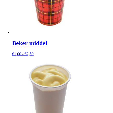
Beker middel
Prijsklasse:
€
1,00
-
€
2,50
€1,00
tot
€2,50