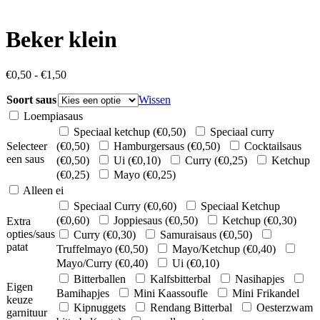
Beker klein
Prijsklasse:
€
0,50
-
€
1,50
€0,50
Soort saus
tot
Wissen
€1,50
Loempiasaus
Speciaal ketchup (
€
0,50
)
Speciaal curry
Selecteer
(
€
0,50
)
Hamburgersaus (
€
0,50
)
Cocktailsaus
een saus
(
€
0,50
)
Ui (
€
0,10
)
Curry (
€
0,25
)
Ketchup
(
€
0,25
)
Mayo (
€
0,25
)
Alleen ei
Speciaal Curry (
€
0,60
)
Speciaal Ketchup
(
€
0,60
)
Joppiesaus (
€
0,50
)
Ketchup (
€
0,30
)
Extra
opties/saus
Curry (
€
0,30
)
Samuraisaus (
€
0,50
)
patat
Truffelmayo (
€
0,50
)
Mayo/Ketchup (
€
0,40
)
Mayo/Curry (
€
0,40
)
Ui (
€
0,10
)
Bitterballen
Kalfsbitterbal
Nasihapjes
Eigen
Bamihapjes
Mini Kaassoufle
Mini Frikandel
keuze
Kipnuggets
Rendang Bitterbal
Oesterzwam
garnituur