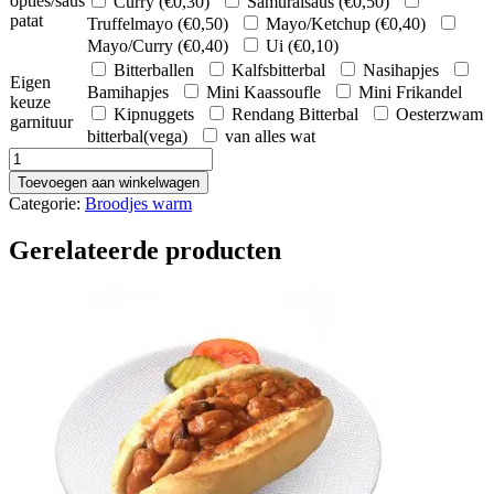
opties/saus
Curry (
€
0,30
)
Samuraisaus (
€
0,50
)
patat
Truffelmayo (
€
0,50
)
Mayo/Ketchup (
€
0,40
)
Mayo/Curry (
€
0,40
)
Ui (
€
0,10
)
Bitterballen
Kalfsbitterbal
Nasihapjes
Eigen
Bamihapjes
Mini Kaassoufle
Mini Frikandel
keuze
Kipnuggets
Rendang Bitterbal
Oesterzwam
garnituur
bitterbal(vega)
van alles wat
Broodje
Bal
Toevoegen aan winkelwagen
aantal
Categorie:
Broodjes warm
Gerelateerde producten