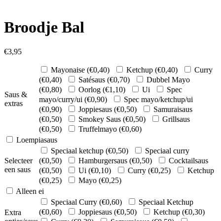
Broodje Bal
€
3,95
Mayonaise (
€
0,40
)
Ketchup (
€
0,40
)
Curry
(
€
0,40
)
Satésaus (
€
0,70
)
Dubbel Mayo
(
€
0,80
)
Oorlog (
€
1,10
)
Ui
Spec
Saus &
mayo/curry/ui (
€
0,90
)
Spec mayo/ketchup/ui
extras
(
€
0,90
)
Joppiesaus (
€
0,50
)
Samuraisaus
(
€
0,50
)
Smokey Saus (
€
0,50
)
Grillsaus
(
€
0,50
)
Truffelmayo (
€
0,60
)
Loempiasaus
Speciaal ketchup (
€
0,50
)
Speciaal curry
Selecteer
(
€
0,50
)
Hamburgersaus (
€
0,50
)
Cocktailsaus
een saus
(
€
0,50
)
Ui (
€
0,10
)
Curry (
€
0,25
)
Ketchup
(
€
0,25
)
Mayo (
€
0,25
)
Alleen ei
Speciaal Curry (
€
0,60
)
Speciaal Ketchup
(
€
0,60
)
Joppiesaus (
€
0,50
)
Ketchup (
€
0,30
)
Extra