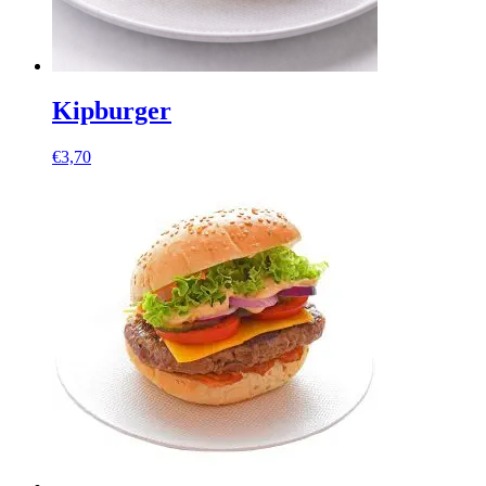
Kipburger
€
3,70