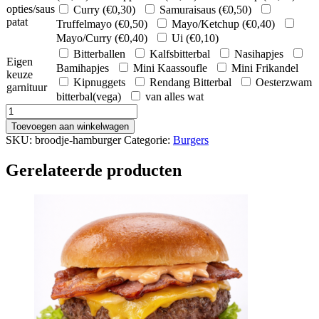
opties/saus
Curry (
€
0,30
)
Samuraisaus (
€
0,50
)
patat
Truffelmayo (
€
0,50
)
Mayo/Ketchup (
€
0,40
)
Mayo/Curry (
€
0,40
)
Ui (
€
0,10
)
Bitterballen
Kalfsbitterbal
Nasihapjes
Eigen
Bamihapjes
Mini Kaassoufle
Mini Frikandel
keuze
Kipnuggets
Rendang Bitterbal
Oesterzwam
garnituur
bitterbal(vega)
van alles wat
Broodje
Hamburger
Toevoegen aan winkelwagen
aantal
SKU:
broodje-hamburger
Categorie:
Burgers
Gerelateerde producten