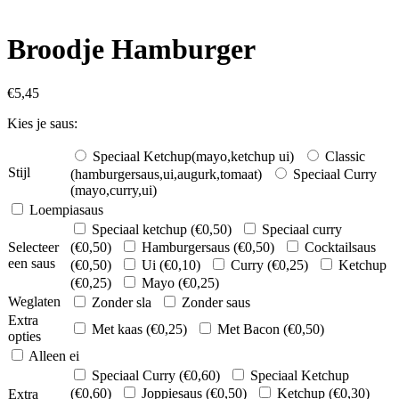
Broodje Hamburger
€
5,45
Kies je saus:
Speciaal Ketchup(mayo,ketchup ui)
Classic
Stijl
(hamburgersaus,ui,augurk,tomaat)
Speciaal Curry
(mayo,curry,ui)
Loempiasaus
Speciaal ketchup (
€
0,50
)
Speciaal curry
Selecteer
(
€
0,50
)
Hamburgersaus (
€
0,50
)
Cocktailsaus
een saus
(
€
0,50
)
Ui (
€
0,10
)
Curry (
€
0,25
)
Ketchup
(
€
0,25
)
Mayo (
€
0,25
)
Weglaten
Zonder sla
Zonder saus
Extra
Met kaas (
€
0,25
)
Met Bacon (
€
0,50
)
opties
Alleen ei
Speciaal Curry (
€
0,60
)
Speciaal Ketchup
(
€
0,60
)
Joppiesaus (
€
0,50
)
Ketchup (
€
0,30
)
Extra