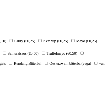
,10
)
Curry (
€
0,25
)
Ketchup (
€
0,25
)
Mayo (
€
0,25
)
Samuraisaus (
€
0,50
)
Truffelmayo (
€
0,50
)
gets
Rendang Bitterbal
Oesterzwam bitterbal(vega)
van