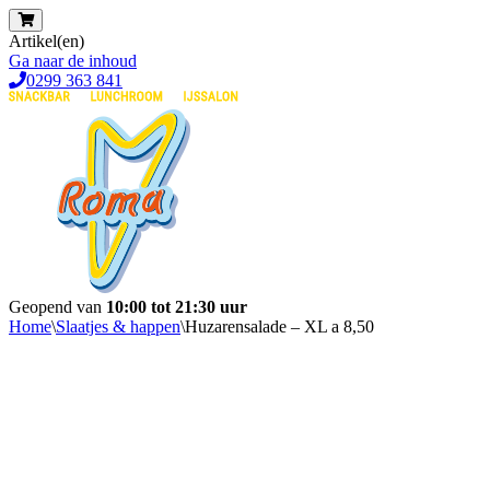
Artikel(en)
Ga naar de inhoud
0299 363 841
Geopend van
10:00 tot 21:30 uur
Home
\
Slaatjes & happen
\
Huzarensalade – XL a 8,50