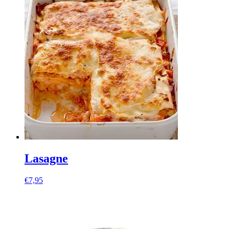
Lasagne
€
7,95