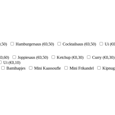
0,50
)
Hamburgersaus (
€
0,50
)
Cocktailsaus (
€
0,50
)
Ui (
€
0
€
0,60
)
Joppiesaus (
€
0,50
)
Ketchup (
€
0,30
)
Curry (
€
0,30
)
Ui (
€
0,10
)
Bamihapjes
Mini Kaassoufle
Mini Frikandel
Kipnug