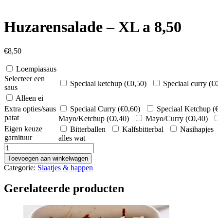
Huzarensalade – XL a 8,50
€
8,50
Loempiasaus
Selecteer een
Speciaal ketchup (
€
0,50
)
Speciaal curry (
€
saus
Alleen ei
Extra opties/saus
Speciaal Curry (
€
0,60
)
Speciaal Ketchup (
patat
Mayo/Ketchup (
€
0,40
)
Mayo/Curry (
€
0,40
)
Eigen keuze
Bitterballen
Kalfsbitterbal
Nasihapjes
garnituur
alles wat
Huzarensalade
-
Toevoegen aan winkelwagen
XL
Categorie:
Slaatjes & happen
a
8,50
Gerelateerde producten
aantal