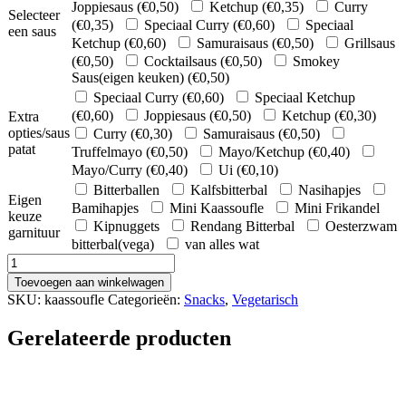
Joppiesaus (
€
0,50
)
Ketchup (
€
0,35
)
Curry
Selecteer
(
€
0,35
)
Speciaal Curry (
€
0,60
)
Speciaal
een saus
Ketchup (
€
0,60
)
Samuraisaus (
€
0,50
)
Grillsaus
(
€
0,50
)
Cocktailsaus (
€
0,50
)
Smokey
Saus(eigen keuken) (
€
0,50
)
Speciaal Curry (
€
0,60
)
Speciaal Ketchup
(
€
0,60
)
Joppiesaus (
€
0,50
)
Ketchup (
€
0,30
)
Extra
opties/saus
Curry (
€
0,30
)
Samuraisaus (
€
0,50
)
patat
Truffelmayo (
€
0,50
)
Mayo/Ketchup (
€
0,40
)
Mayo/Curry (
€
0,40
)
Ui (
€
0,10
)
Bitterballen
Kalfsbitterbal
Nasihapjes
Eigen
Bamihapjes
Mini Kaassoufle
Mini Frikandel
keuze
Kipnuggets
Rendang Bitterbal
Oesterzwam
garnituur
bitterbal(vega)
van alles wat
Kaassouffle
🌱
Toevoegen aan winkelwagen
aantal
SKU:
kaassoufle
Categorieën:
Snacks
,
Vegetarisch
Gerelateerde producten