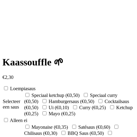
Kaassouffle 🌱
€
2,30
Loempiasaus
Speciaal ketchup (
€
0,50
)
Speciaal curry
Selecteer
(
€
0,50
)
Hamburgersaus (
€
0,50
)
Cocktailsaus
een saus
(
€
0,50
)
Ui (
€
0,10
)
Curry (
€
0,25
)
Ketchup
(
€
0,25
)
Mayo (
€
0,25
)
Alleen ei
Mayonaise (
€
0,35
)
Satésaus (
€
0,60
)
Chilisaus (
€
0,30
)
BBQ Saus (
€
0,50
)