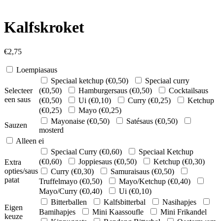
Kalfskroket
€
2,75
Loempiasaus
Speciaal ketchup (
€
0,50
)
Speciaal curry
Selecteer
(
€
0,50
)
Hamburgersaus (
€
0,50
)
Cocktailsaus
een saus
(
€
0,50
)
Ui (
€
0,10
)
Curry (
€
0,25
)
Ketchup
(
€
0,25
)
Mayo (
€
0,25
)
Mayonaise (
€
0,50
)
Satésaus (
€
0,50
)
Sauzen
mosterd
Alleen ei
Speciaal Curry (
€
0,60
)
Speciaal Ketchup
(
€
0,60
)
Joppiesaus (
€
0,50
)
Ketchup (
€
0,30
)
Extra
opties/saus
Curry (
€
0,30
)
Samuraisaus (
€
0,50
)
patat
Truffelmayo (
€
0,50
)
Mayo/Ketchup (
€
0,40
)
Mayo/Curry (
€
0,40
)
Ui (
€
0,10
)
Bitterballen
Kalfsbitterbal
Nasihapjes
Eigen
Bamihapjes
Mini Kaassoufle
Mini Frikandel
keuze