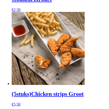
€
2,50
(5stuks)Chicken strips Groot
€
5,50