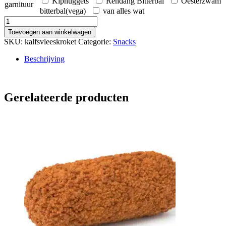
Kipnuggets
Rendang Bitterbal
Oesterzwam
garnituur
bitterbal(vega)
van alles wat
Kalfskroket
aantal
Toevoegen aan winkelwagen
SKU:
kalfsvleeskroket
Categorie:
Snacks
Beschrijving
Gerelateerde producten