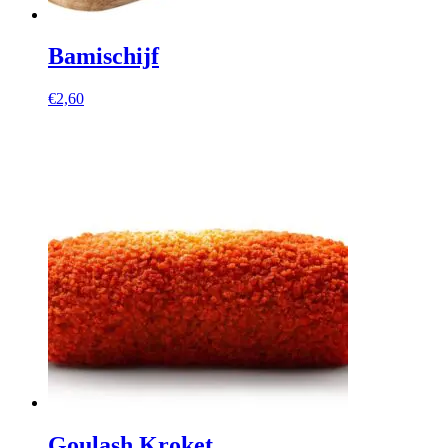
Bamischijf
€
2,60
Goulash Kroket