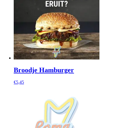
Broodje Hamburger
€
5,45