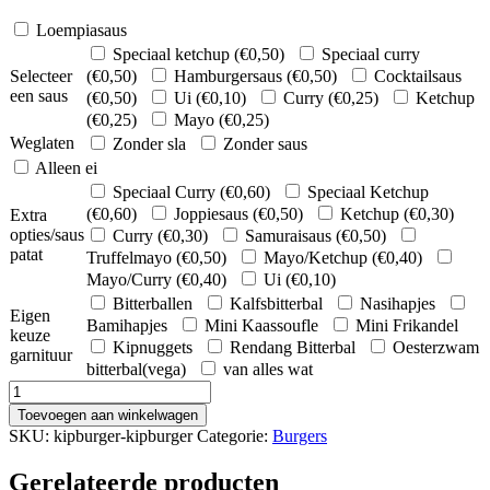
Loempiasaus
Speciaal ketchup (
€
0,50
)
Speciaal curry
Selecteer
(
€
0,50
)
Hamburgersaus (
€
0,50
)
Cocktailsaus
een saus
(
€
0,50
)
Ui (
€
0,10
)
Curry (
€
0,25
)
Ketchup
(
€
0,25
)
Mayo (
€
0,25
)
Weglaten
Zonder sla
Zonder saus
Alleen ei
Speciaal Curry (
€
0,60
)
Speciaal Ketchup
(
€
0,60
)
Joppiesaus (
€
0,50
)
Ketchup (
€
0,30
)
Extra
opties/saus
Curry (
€
0,30
)
Samuraisaus (
€
0,50
)
patat
Truffelmayo (
€
0,50
)
Mayo/Ketchup (
€
0,40
)
Mayo/Curry (
€
0,40
)
Ui (
€
0,10
)
Bitterballen
Kalfsbitterbal
Nasihapjes
Eigen
Bamihapjes
Mini Kaassoufle
Mini Frikandel
keuze
Kipnuggets
Rendang Bitterbal
Oesterzwam
garnituur
bitterbal(vega)
van alles wat
Kipburger
aantal
Toevoegen aan winkelwagen
SKU:
kipburger-kipburger
Categorie:
Burgers
Gerelateerde producten