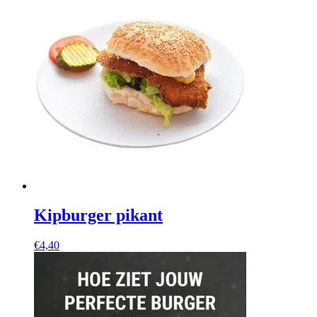
Kipburger pikant
€
4,40