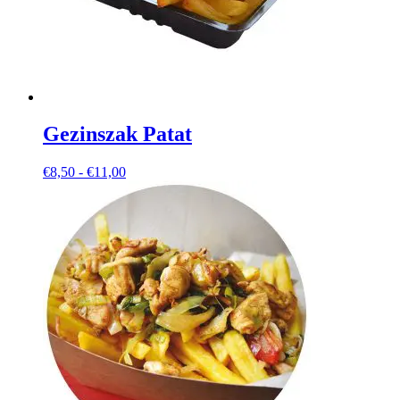
Gezinszak Patat
Prijsklasse:
€
8,50
-
€
11,00
€8,50
tot
€11,00