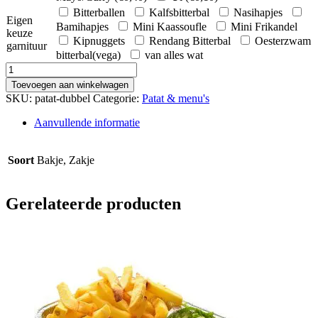
Bitterballen
Kalfsbitterbal
Nasihapjes
Eigen
Bamihapjes
Mini Kaassoufle
Mini Frikandel
keuze
Kipnuggets
Rendang Bitterbal
Oesterzwam
garnituur
bitterbal(vega)
van alles wat
Patat
Dubbel
Toevoegen aan winkelwagen
aantal
SKU:
patat-dubbel
Categorie:
Patat & menu's
Aanvullende informatie
Soort
Bakje, Zakje
Gerelateerde producten