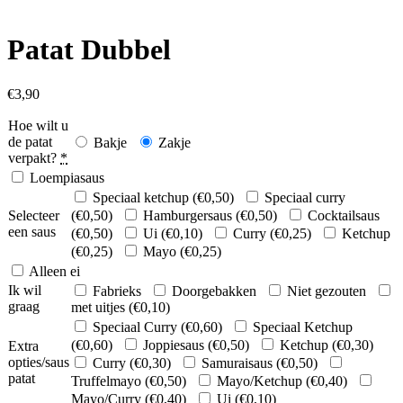
Patat Dubbel
€
3,90
Hoe wilt u
de patat
Bakje
Zakje
verpakt?
*
Loempiasaus
Speciaal ketchup (
€
0,50
)
Speciaal curry
Selecteer
(
€
0,50
)
Hamburgersaus (
€
0,50
)
Cocktailsaus
een saus
(
€
0,50
)
Ui (
€
0,10
)
Curry (
€
0,25
)
Ketchup
(
€
0,25
)
Mayo (
€
0,25
)
Alleen ei
Ik wil
Fabrieks
Doorgebakken
Niet gezouten
graag
met uitjes (
€
0,10
)
Speciaal Curry (
€
0,60
)
Speciaal Ketchup
(
€
0,60
)
Joppiesaus (
€
0,50
)
Ketchup (
€
0,30
)
Extra
opties/saus
Curry (
€
0,30
)
Samuraisaus (
€
0,50
)
patat
Truffelmayo (
€
0,50
)
Mayo/Ketchup (
€
0,40
)
Mayo/Curry (
€
0,40
)
Ui (
€
0,10
)