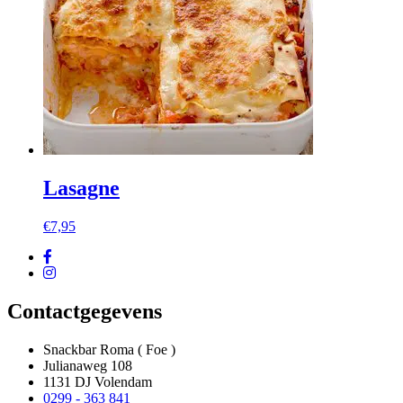
Lasagne
€
7,95
Contactgegevens
Snackbar Roma ( Foe )
Julianaweg 108
1131 DJ Volendam
0299 - 363 841