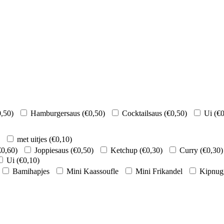
0,50
)
Hamburgersaus (
€
0,50
)
Cocktailsaus (
€
0,50
)
Ui (
€
0
met uitjes (
€
0,10
)
€
0,60
)
Joppiesaus (
€
0,50
)
Ketchup (
€
0,30
)
Curry (
€
0,30
)
Ui (
€
0,10
)
Bamihapjes
Mini Kaassoufle
Mini Frikandel
Kipnug