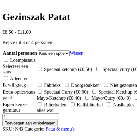
Gezinszak Patat
Prijsklasse:
€
8,50
-
€
11,00
€8,50
Keuze uit 3 of 4 personen:
tot
€11,00
Aantal personen
Wissen
Loempiasaus
Selecteer een
Speciaal ketchup (
€
0,50
)
Speciaal curry (
€
saus
Alleen ei
Ik wil graag
Fabrieks
Doorgebakken
Niet gezouten
Extra opties/saus
Speciaal Curry (
€
0,60
)
Speciaal Ketchup (
patat
Mayo/Ketchup (
€
0,40
)
Mayo/Curry (
€
0,40
)
Eigen keuze
Bitterballen
Kalfsbitterbal
Nasihapjes
garnituur
alles wat
Gezinszak
Patat
Toevoegen aan winkelwagen
aantal
SKU:
N/B
Categorie:
Patat & menu's