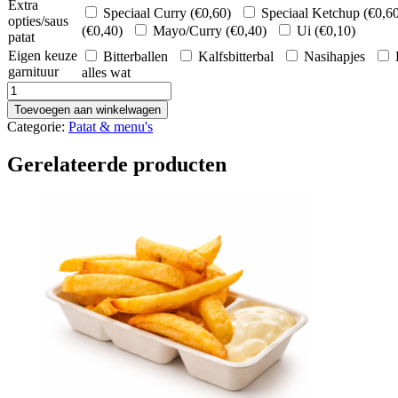
Extra
Speciaal Curry (
€
0,60
)
Speciaal Ketchup (
€
0,6
opties/saus
(
€
0,40
)
Mayo/Curry (
€
0,40
)
Ui (
€
0,10
)
patat
Eigen keuze
Bitterballen
Kalfsbitterbal
Nasihapjes
garnituur
alles wat
Patat
Stoofvlees
Toevoegen aan winkelwagen
aantal
Categorie:
Patat & menu's
Gerelateerde producten