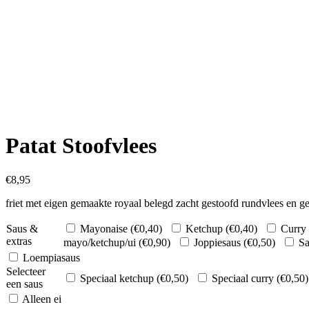
Patat Stoofvlees
€
8,95
friet met eigen gemaakte royaal belegd zacht gestoofd rundvlees en g
Saus &
Mayonaise (
€
0,40
)
Ketchup (
€
0,40
)
Curry 
extras
mayo/ketchup/ui (
€
0,90
)
Joppiesaus (
€
0,50
)
Sa
Loempiasaus
Selecteer
Speciaal ketchup (
€
0,50
)
Speciaal curry (
€
0,50
)
een saus
Alleen ei