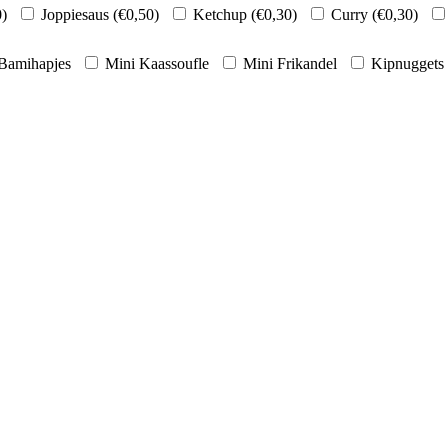
0
)
Joppiesaus (
€
0,50
)
Ketchup (
€
0,30
)
Curry (
€
0,30
)
Bamihapjes
Mini Kaassoufle
Mini Frikandel
Kipnuggets