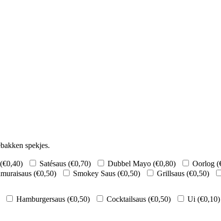
ebakken spekjes.
(
€
0,40
)
Satésaus (
€
0,70
)
Dubbel Mayo (
€
0,80
)
Oorlog (
muraisaus (
€
0,50
)
Smokey Saus (
€
0,50
)
Grillsaus (
€
0,50
)
Hamburgersaus (
€
0,50
)
Cocktailsaus (
€
0,50
)
Ui (
€
0,10
)