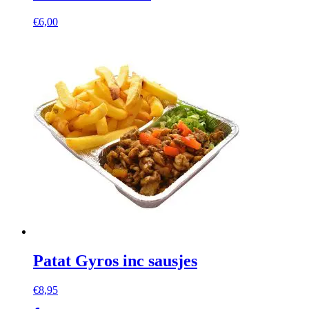
€
6,00
Patat Gyros inc sausjes
€
8,95