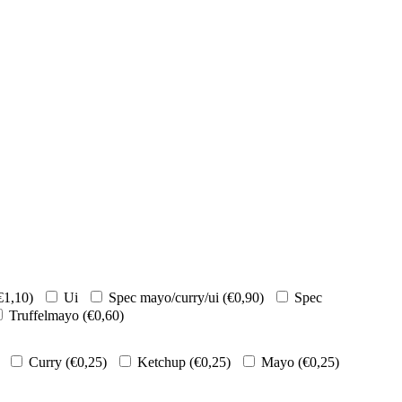
€
1,10
)
Ui
Spec mayo/curry/ui (
€
0,90
)
Spec
Truffelmayo (
€
0,60
)
Curry (
€
0,25
)
Ketchup (
€
0,25
)
Mayo (
€
0,25
)