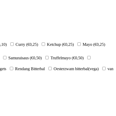
,10
)
Curry (
€
0,25
)
Ketchup (
€
0,25
)
Mayo (
€
0,25
)
Samuraisaus (
€
0,50
)
Truffelmayo (
€
0,50
)
gets
Rendang Bitterbal
Oesterzwam bitterbal(vega)
van