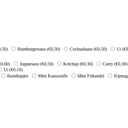
0,50
)
Hamburgersaus (
€
0,50
)
Cocktailsaus (
€
0,50
)
Ui (
€
0
€
0,60
)
Joppiesaus (
€
0,50
)
Ketchup (
€
0,30
)
Curry (
€
0,30
)
Ui (
€
0,10
)
Bamihapjes
Mini Kaassoufle
Mini Frikandel
Kipnug