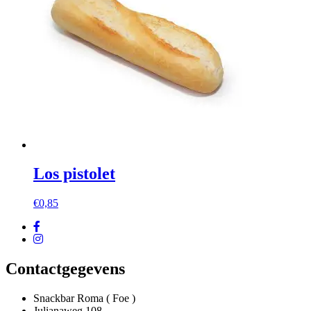
Los pistolet
€
0,85
Contactgegevens
Snackbar Roma ( Foe )
Julianaweg 108