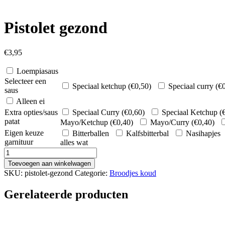
Pistolet gezond
€
3,95
Loempiasaus
Selecteer een
Speciaal ketchup (
€
0,50
)
Speciaal curry (
€
saus
Alleen ei
Extra opties/saus
Speciaal Curry (
€
0,60
)
Speciaal Ketchup (
patat
Mayo/Ketchup (
€
0,40
)
Mayo/Curry (
€
0,40
)
Eigen keuze
Bitterballen
Kalfsbitterbal
Nasihapjes
garnituur
alles wat
Pistolet
gezond
Toevoegen aan winkelwagen
aantal
SKU:
pistolet-gezond
Categorie:
Broodjes koud
Gerelateerde producten