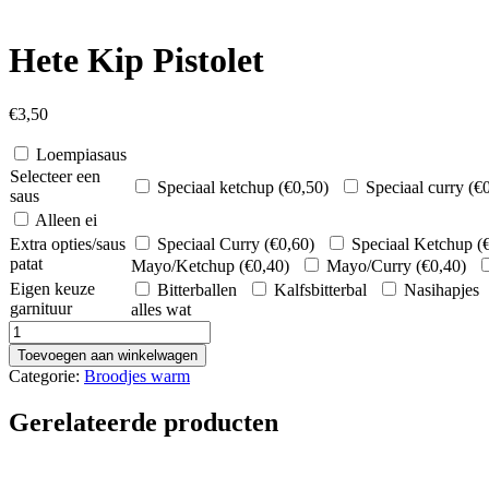
Hete Kip Pistolet
€
3,50
Loempiasaus
Selecteer een
Speciaal ketchup (
€
0,50
)
Speciaal curry (
€
saus
Alleen ei
Extra opties/saus
Speciaal Curry (
€
0,60
)
Speciaal Ketchup (
patat
Mayo/Ketchup (
€
0,40
)
Mayo/Curry (
€
0,40
)
Eigen keuze
Bitterballen
Kalfsbitterbal
Nasihapjes
garnituur
alles wat
Hete
Kip
Toevoegen aan winkelwagen
Pistolet
Categorie:
Broodjes warm
aantal
Gerelateerde producten