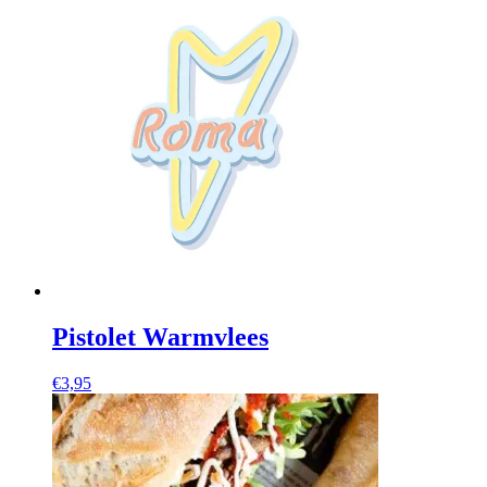
Pistolet Warmvlees
€
3,95