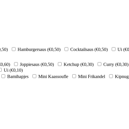
0,50
)
Hamburgersaus (
€
0,50
)
Cocktailsaus (
€
0,50
)
Ui (
€
0
€
0,60
)
Joppiesaus (
€
0,50
)
Ketchup (
€
0,30
)
Curry (
€
0,30
)
Ui (
€
0,10
)
Bamihapjes
Mini Kaassoufle
Mini Frikandel
Kipnug