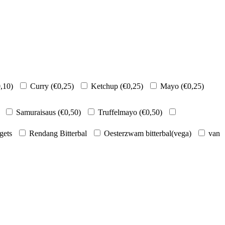
,10
)
Curry (
€
0,25
)
Ketchup (
€
0,25
)
Mayo (
€
0,25
)
Samuraisaus (
€
0,50
)
Truffelmayo (
€
0,50
)
gets
Rendang Bitterbal
Oesterzwam bitterbal(vega)
van