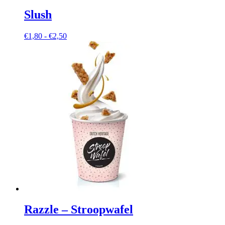
Slush
Prijsklasse:
€
1,80
-
€
2,50
€1,80
tot
€2,50
Razzle – Stroopwafel