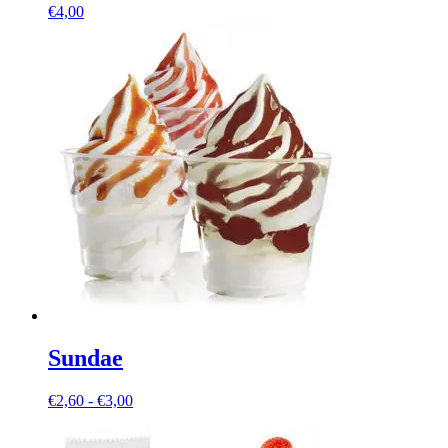
€
4,00
Sundae
Prijsklasse:
€
2,60
-
€
3,00
€2,60
tot