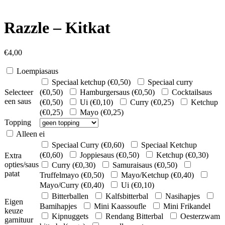
Razzle – Kitkat
€
4,00
Loempiasaus
Speciaal ketchup (
€
0,50
)
Speciaal curry
Selecteer
(
€
0,50
)
Hamburgersaus (
€
0,50
)
Cocktailsaus
een saus
(
€
0,50
)
Ui (
€
0,10
)
Curry (
€
0,25
)
Ketchup
(
€
0,25
)
Mayo (
€
0,25
)
Topping
Alleen ei
Speciaal Curry (
€
0,60
)
Speciaal Ketchup
(
€
0,60
)
Joppiesaus (
€
0,50
)
Ketchup (
€
0,30
)
Extra
opties/saus
Curry (
€
0,30
)
Samuraisaus (
€
0,50
)
patat
Truffelmayo (
€
0,50
)
Mayo/Ketchup (
€
0,40
)
Mayo/Curry (
€
0,40
)
Ui (
€
0,10
)
Bitterballen
Kalfsbitterbal
Nasihapjes
Eigen
Bamihapjes
Mini Kaassoufle
Mini Frikandel
keuze
Kipnuggets
Rendang Bitterbal
Oesterzwam
garnituur