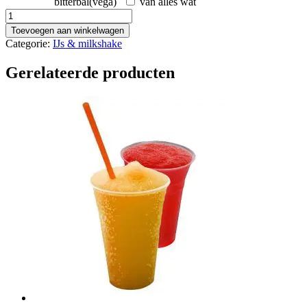
bitterbal(vega)
van alles wat
Razzle
-
Toevoegen aan winkelwagen
Kitkat
Categorie:
IJs & milkshake
aantal
Gerelateerde producten