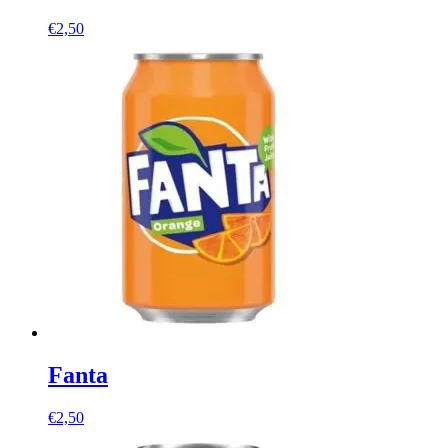
€
2,50
Fanta
€
2,50