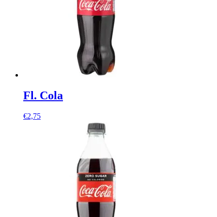
Fl. Cola
€
2,75