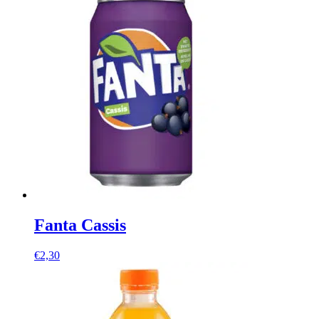
Fanta Cassis
€
2,30