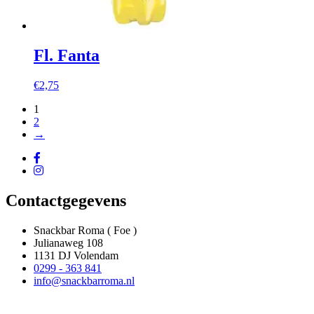
Fl. Fanta
€
2,75
1
2
→
Contactgegevens
Snackbar Roma ( Foe )
Julianaweg 108
1131 DJ Volendam
0299 - 363 841
info@snackbarroma.nl