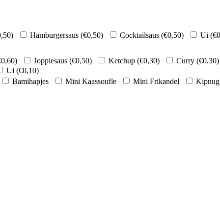
0,50
)
Hamburgersaus (
€
0,50
)
Cocktailsaus (
€
0,50
)
Ui (
€
0
€
0,60
)
Joppiesaus (
€
0,50
)
Ketchup (
€
0,30
)
Curry (
€
0,30
)
Ui (
€
0,10
)
Bamihapjes
Mini Kaassoufle
Mini Frikandel
Kipnug