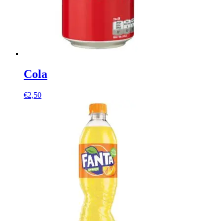
Cola
€
2,50