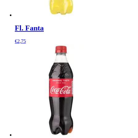
Fl. Fanta
€
2,75