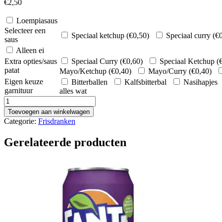
€
2,50
Loempiasaus
Selecteer een
Speciaal ketchup (
€
0,50
)
Speciaal curry (
€
saus
Alleen ei
Extra opties/saus
Speciaal Curry (
€
0,60
)
Speciaal Ketchup (
patat
Mayo/Ketchup (
€
0,40
)
Mayo/Curry (
€
0,40
)
Eigen keuze
Bitterballen
Kalfsbitterbal
Nasihapjes
garnituur
alles wat
Cola
Zero
Toevoegen aan winkelwagen
aantal
Categorie:
Frisdranken
Gerelateerde producten