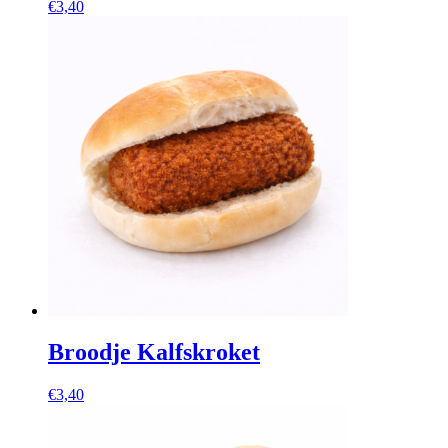
€
3,40
Broodje Kalfskroket
€
3,40