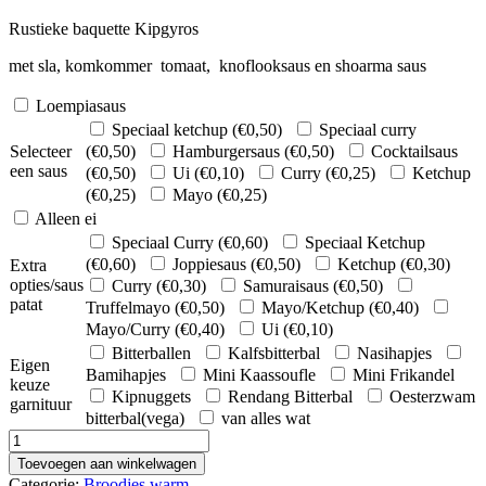
Rustieke baquette Kipgyros
met sla, komkommer tomaat, knoflooksaus en shoarma saus
Loempiasaus
Speciaal ketchup (
€
0,50
)
Speciaal curry
Selecteer
(
€
0,50
)
Hamburgersaus (
€
0,50
)
Cocktailsaus
een saus
(
€
0,50
)
Ui (
€
0,10
)
Curry (
€
0,25
)
Ketchup
(
€
0,25
)
Mayo (
€
0,25
)
Alleen ei
Speciaal Curry (
€
0,60
)
Speciaal Ketchup
(
€
0,60
)
Joppiesaus (
€
0,50
)
Ketchup (
€
0,30
)
Extra
opties/saus
Curry (
€
0,30
)
Samuraisaus (
€
0,50
)
patat
Truffelmayo (
€
0,50
)
Mayo/Ketchup (
€
0,40
)
Mayo/Curry (
€
0,40
)
Ui (
€
0,10
)
Bitterballen
Kalfsbitterbal
Nasihapjes
Eigen
Bamihapjes
Mini Kaassoufle
Mini Frikandel
keuze
Kipnuggets
Rendang Bitterbal
Oesterzwam
garnituur
bitterbal(vega)
van alles wat
Pistolet
Gyros
Toevoegen aan winkelwagen
aantal
Categorie:
Broodjes warm