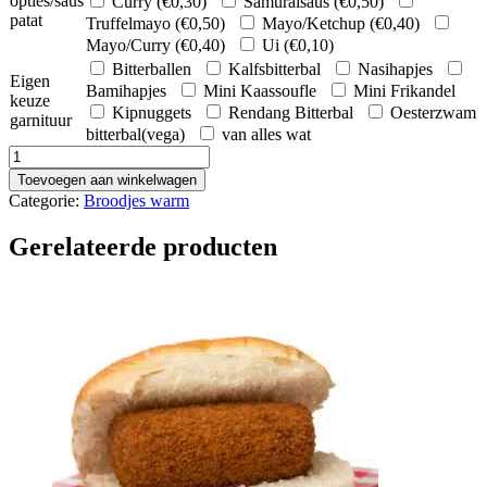
opties/saus
Curry (
€
0,30
)
Samuraisaus (
€
0,50
)
patat
Truffelmayo (
€
0,50
)
Mayo/Ketchup (
€
0,40
)
Mayo/Curry (
€
0,40
)
Ui (
€
0,10
)
Bitterballen
Kalfsbitterbal
Nasihapjes
Eigen
Bamihapjes
Mini Kaassoufle
Mini Frikandel
keuze
Kipnuggets
Rendang Bitterbal
Oesterzwam
garnituur
bitterbal(vega)
van alles wat
Broodje
Kipkorn
Toevoegen aan winkelwagen
aantal
Categorie:
Broodjes warm
Gerelateerde producten