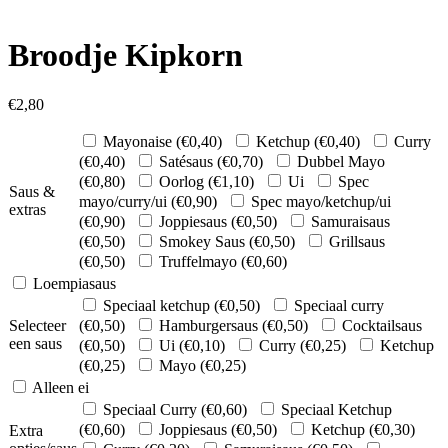
Broodje Kipkorn
€
2,80
Mayonaise (
€
0,40
)
Ketchup (
€
0,40
)
Curry
(
€
0,40
)
Satésaus (
€
0,70
)
Dubbel Mayo
(
€
0,80
)
Oorlog (
€
1,10
)
Ui
Spec
Saus &
mayo/curry/ui (
€
0,90
)
Spec mayo/ketchup/ui
extras
(
€
0,90
)
Joppiesaus (
€
0,50
)
Samuraisaus
(
€
0,50
)
Smokey Saus (
€
0,50
)
Grillsaus
(
€
0,50
)
Truffelmayo (
€
0,60
)
Loempiasaus
Speciaal ketchup (
€
0,50
)
Speciaal curry
Selecteer
(
€
0,50
)
Hamburgersaus (
€
0,50
)
Cocktailsaus
een saus
(
€
0,50
)
Ui (
€
0,10
)
Curry (
€
0,25
)
Ketchup
(
€
0,25
)
Mayo (
€
0,25
)
Alleen ei
Speciaal Curry (
€
0,60
)
Speciaal Ketchup
(
€
0,60
)
Joppiesaus (
€
0,50
)
Ketchup (
€
0,30
)
Extra