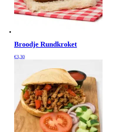
Broodje Rundkroket
€
3,30