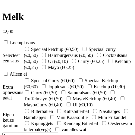
Melk
€
2,00
Loempiasaus
Speciaal ketchup (
€
0,50
)
Speciaal curry
Selecteer
(
€
0,50
)
Hamburgersaus (
€
0,50
)
Cocktailsaus
een saus
(
€
0,50
)
Ui (
€
0,10
)
Curry (
€
0,25
)
Ketchup
(
€
0,25
)
Mayo (
€
0,25
)
Alleen ei
Speciaal Curry (
€
0,60
)
Speciaal Ketchup
(
€
0,60
)
Joppiesaus (
€
0,50
)
Ketchup (
€
0,30
)
Extra
opties/saus
Curry (
€
0,30
)
Samuraisaus (
€
0,50
)
patat
Truffelmayo (
€
0,50
)
Mayo/Ketchup (
€
0,40
)
Mayo/Curry (
€
0,40
)
Ui (
€
0,10
)
Bitterballen
Kalfsbitterbal
Nasihapjes
Eigen
Bamihapjes
Mini Kaassoufle
Mini Frikandel
keuze
Kipnuggets
Rendang Bitterbal
Oesterzwam
garnituur
bitterbal(vega)
van alles wat
Melk