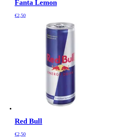
Fanta Lemon
€
2,50
Red Bull
€
2,50