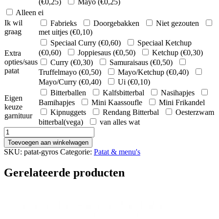
(
€
0,25
)
Mayo (
€
0,25
)
Alleen ei
Ik wil
Fabrieks
Doorgebakken
Niet gezouten
graag
met uitjes (
€
0,10
)
Speciaal Curry (
€
0,60
)
Speciaal Ketchup
(
€
0,60
)
Joppiesaus (
€
0,50
)
Ketchup (
€
0,30
)
Extra
opties/saus
Curry (
€
0,30
)
Samuraisaus (
€
0,50
)
patat
Truffelmayo (
€
0,50
)
Mayo/Ketchup (
€
0,40
)
Mayo/Curry (
€
0,40
)
Ui (
€
0,10
)
Bitterballen
Kalfsbitterbal
Nasihapjes
Eigen
Bamihapjes
Mini Kaassoufle
Mini Frikandel
keuze
Kipnuggets
Rendang Bitterbal
Oesterzwam
garnituur
bitterbal(vega)
van alles wat
Patat
Gyros
Toevoegen aan winkelwagen
inc
SKU:
patat-gyros
Categorie:
Patat & menu's
sausjes
aantal
Gerelateerde producten