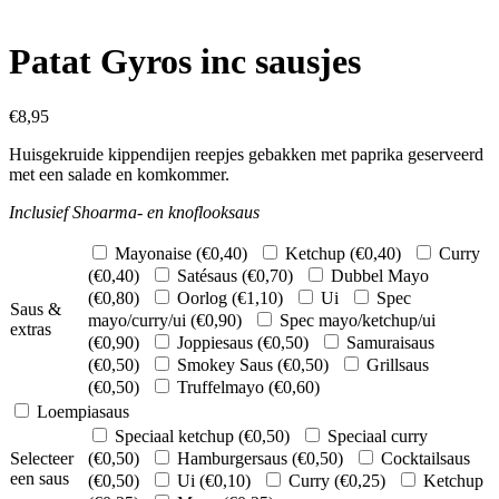
Patat Gyros inc sausjes
€
8,95
Huisgekruide kippendijen reepjes gebakken met paprika geserveerd
met een salade en komkommer.
Inclusief Shoarma- en knoflooksaus
Mayonaise (
€
0,40
)
Ketchup (
€
0,40
)
Curry
(
€
0,40
)
Satésaus (
€
0,70
)
Dubbel Mayo
(
€
0,80
)
Oorlog (
€
1,10
)
Ui
Spec
Saus &
mayo/curry/ui (
€
0,90
)
Spec mayo/ketchup/ui
extras
(
€
0,90
)
Joppiesaus (
€
0,50
)
Samuraisaus
(
€
0,50
)
Smokey Saus (
€
0,50
)
Grillsaus
(
€
0,50
)
Truffelmayo (
€
0,60
)
Loempiasaus
Speciaal ketchup (
€
0,50
)
Speciaal curry
Selecteer
(
€
0,50
)
Hamburgersaus (
€
0,50
)
Cocktailsaus
een saus
(
€
0,50
)
Ui (
€
0,10
)
Curry (
€
0,25
)
Ketchup