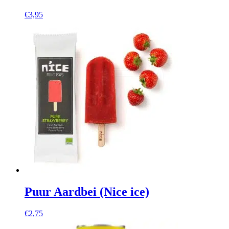
€
3,95
Puur Aardbei (Nice ice)
€
2,75