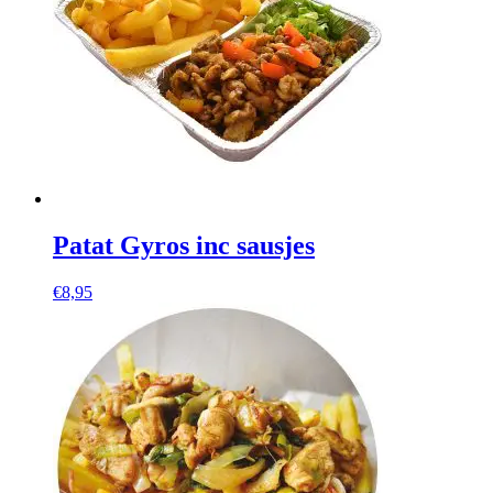
Patat Gyros inc sausjes
€
8,95